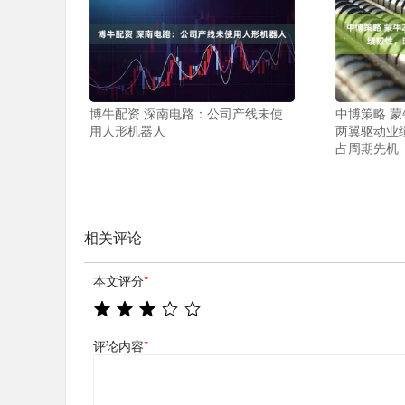
博牛配资 深南电路：公司产线未使
中博策略 蒙
用人形机器人
两翼驱动业
占周期先机
相关评论
本文评分
*
评论内容
*