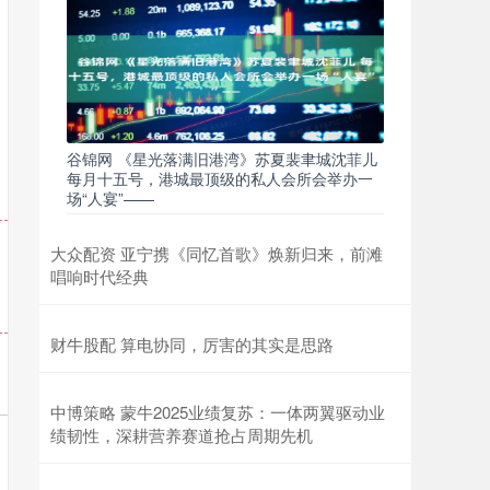
谷锦网 《星光落满旧港湾》苏夏裴聿城沈菲儿
每月十五号，港城最顶级的私人会所会举办一
场“人宴”——
大众配资 亚宁携《同忆首歌》焕新归来，前滩
唱响时代经典
财牛股配 算电协同，厉害的其实是思路
中博策略 蒙牛2025业绩复苏：一体两翼驱动业
绩韧性，深耕营养赛道抢占周期先机