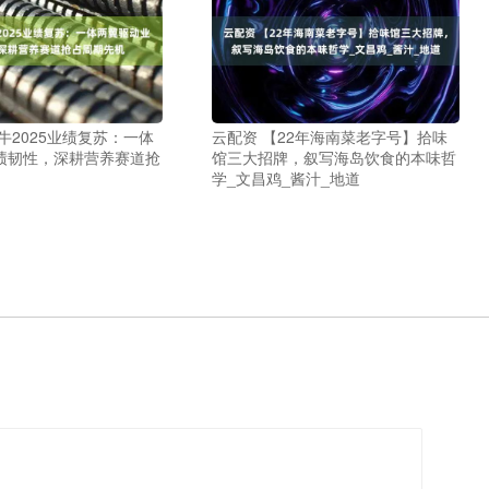
牛2025业绩复苏：一体
云配资 【22年海南菜老字号】拾味
绩韧性，深耕营养赛道抢
馆三大招牌，叙写海岛饮食的本味哲
学_文昌鸡_酱汁_地道