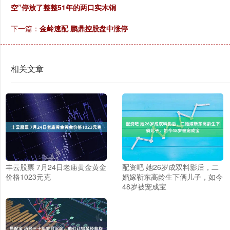
空”停放了整整51年的两口实木铜
下一篇：
金岭速配 鹏鼎控股盘中涨停
相关文章
丰云股票 7月24日老庙黄金黄金
配资吧 她26岁成双料影后，二
价格1023元克
婚嫁靳东高龄生下俩儿子，如今
48岁被宠成宝