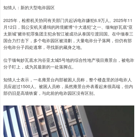
知情人：新的大型电诈园区
2025年，检察机关协同有关部门共起诉电诈嫌犯6.9万人。2025年11
月12日，我公安机关通缉的跨境赌博“十大逃犯”之一、缅甸妙瓦底“亚
太新城”赌诈犯罪集团主犯佘智江被成功从泰国引渡回国。在中缅泰三
国合力打击下，多个电诈园区被清剿，大量电诈分子落网，但仍有部
分电诈分子四处逃窜，寻找新的藏身之地。
位于缅甸妙瓦底水沟谷亚太城5号地的综合性地产项目雍景台，被电诈
分子盯上，成为其最新的一处落脚点。
知情人士表示，一名雍景台内部被困人员称，整个楼盘里的涉电诈人
员应超过1500人。被困人员称，虽然雍景台外表看起来很高端，但内
部仍旧是高墙铁窗，与此前的电诈园区没有区别。