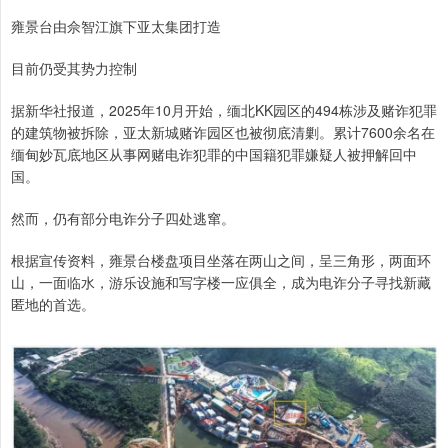
雍景台由佘智江旗下亚太集团打造
目前仍受其势力控制
据新华社报道，2025年10月开始，缅北KK园区的494栋涉及赌诈犯罪
的建筑物被拆除，亚太新城赌诈园区也被彻底清剿。累计7600余名在
缅甸妙瓦底地区从事网赌电诈犯罪的中国籍犯罪嫌疑人被押解回中
国。
然而，仍有部分电诈分子四处逃窜。
根据宣传资料，雍景台楼盘项目坐落在两山之间，呈三角形，两面环
山，一面临水，游乐设施和写字楼一应俱全，成为电诈分子寻找新藏
匿地的首选。