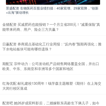
景盛配资 生物医药百股业绩扫描：40家双增、29家双降，“创新
+出海”驱动增长
金猪配资 买减肥药也能报销？一个月立省200元！“减重保险”真
能带来药商、用户、险企三方共赢？
日赢配资 券商观点基础化工行业周报：“反内卷”预期再强化；雅
下水电站板块可能有哪些遗珠？
期配宝 宗申动力：公司发动机产品销售网络覆盖全国，并出口
欧美、中东、东南亚和非洲等多个国家和地区
红海优配 献礼建校130周年！钱学森主题雕塑《期待》在上海交
大闵行校区落成
配资吧 她26岁成双料影后，二婚嫁靳东高龄生下俩儿子，如今