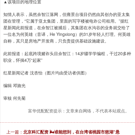
▲该项目的地理位置
知情人表示，虽然佘智江落网，但雍景台项目仍然由其创办的亚太集
团在管理，“它属于亚太集团，里面的写字楼被电诈公司租用。”据红
星新闻此前报道，在佘智江被捕后，其集团在水沟谷的业务就交给了
一位名为何英雄（音译，He Yingxiong）的31岁年轻人打理。何英雄
自称，其只是房地产开发商，只负责提供基础设施建设。
此前报道：起底跨境赌诈头目佘智江：14岁辍学学编程，干过20多种
职业，怀揣4万“起家”
红星新闻记者 沈杏怡（图片均由受访者供图）
编辑 邓旆光
审核 何先菊
富华优配配资提示：文章来自网络，不代表本站观点。
上一篇：
北京科汇配资 🌬谁能想到，在台湾省桃园市慈湖“悬