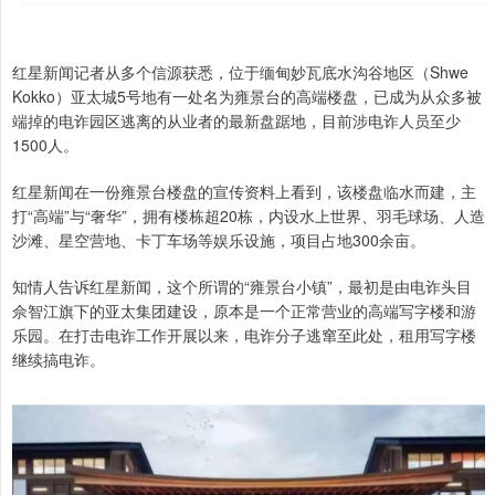
红星新闻记者从多个信源获悉，位于缅甸妙瓦底水沟谷地区（Shwe
Kokko）亚太城5号地有一处名为雍景台的高端楼盘，已成为从众多被
端掉的电诈园区逃离的从业者的最新盘踞地，目前涉电诈人员至少
1500人。
红星新闻在一份雍景台楼盘的宣传资料上看到，该楼盘临水而建，主
打“高端”与“奢华”，拥有楼栋超20栋，内设水上世界、羽毛球场、人造
沙滩、星空营地、卡丁车场等娱乐设施，项目占地300余亩。
知情人告诉红星新闻，这个所谓的“雍景台小镇”，最初是由电诈头目
佘智江旗下的亚太集团建设，原本是一个正常营业的高端写字楼和游
乐园。在打击电诈工作开展以来，电诈分子逃窜至此处，租用写字楼
继续搞电诈。