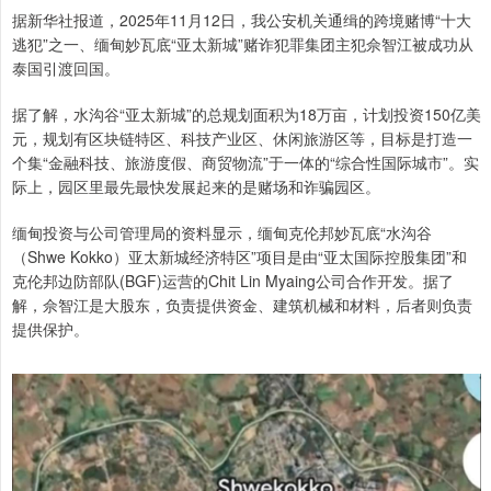
据新华社报道，2025年11月12日，我公安机关通缉的跨境赌博“十大
逃犯”之一、缅甸妙瓦底“亚太新城”赌诈犯罪集团主犯佘智江被成功从
泰国引渡回国。
据了解，水沟谷“亚太新城”的总规划面积为18万亩，计划投资150亿美
元，规划有区块链特区、科技产业区、休闲旅游区等，目标是打造一
个集“金融科技、旅游度假、商贸物流”于一体的“综合性国际城市”。实
际上，园区里最先最快发展起来的是赌场和诈骗园区。
缅甸投资与公司管理局的资料显示，缅甸克伦邦妙瓦底“水沟谷
（Shwe Kokko）亚太新城经济特区”项目是由“亚太国际控股集团”和
克伦邦边防部队(BGF)运营的Chit Lin Myaing公司合作开发。据了
解，佘智江是大股东，负责提供资金、建筑机械和材料，后者则负责
提供保护。