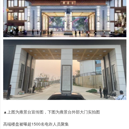
▲上图为雍景台宣传图，下图为雍景台外部大门实拍图
高端楼盘被曝超1500名电诈人员聚集