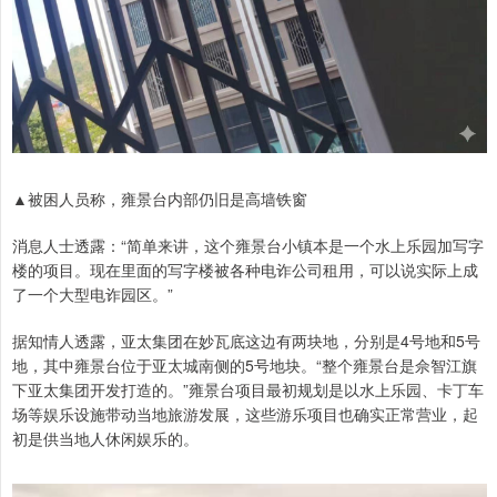
▲被困人员称，雍景台内部仍旧是高墙铁窗
消息人士透露：“简单来讲，这个雍景台小镇本是一个水上乐园加写字
楼的项目。现在里面的写字楼被各种电诈公司租用，可以说实际上成
了一个大型电诈园区。”
据知情人透露，亚太集团在妙瓦底这边有两块地，分别是4号地和5号
地，其中雍景台位于亚太城南侧的5号地块。“整个雍景台是佘智江旗
下亚太集团开发打造的。”雍景台项目最初规划是以水上乐园、卡丁车
场等娱乐设施带动当地旅游发展，这些游乐项目也确实正常营业，起
初是供当地人休闲娱乐的。