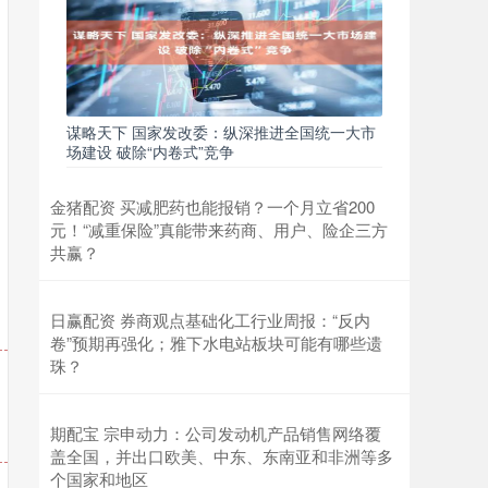
谋略天下 国家发改委：纵深推进全国统一大市
场建设 破除“内卷式”竞争
金猪配资 买减肥药也能报销？一个月立省200
元！“减重保险”真能带来药商、用户、险企三方
共赢？
日赢配资 券商观点基础化工行业周报：“反内
卷”预期再强化；雅下水电站板块可能有哪些遗
珠？
期配宝 宗申动力：公司发动机产品销售网络覆
盖全国，并出口欧美、中东、东南亚和非洲等多
个国家和地区