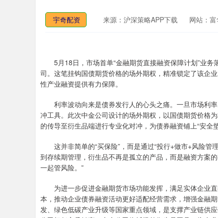
宇奇配资
来源：沪深策略APP下载
网站：富
5月18日，市场首单“金融期货直接融资保障计划”业务
司。这笔挂钩国债期货价格的场外期权，精准锁定了该企业
性产业融资提供有力保障。
利率波动向来是债券发行人的心头之痛。一旦市场利率大
冲工具。此次中金公司设计的场外期权，以国债期货价格为
的传导至衍生品端进行专业化对冲，为债券融资铺上“安全垫
这并非简单的“买保险”，而是通过“投行+做市+风险管
到存续期管理，衍生品不再是孤立的产品，而是融资方案的
一起管风险。”
为进一步促进金融期货市场功能发挥，满足实体企业直接
本，推动企业债券融资活动更好适配经营需求，增强金融期
发、绿色低碳产业升级等国家重点领域，是支撑产业链供应