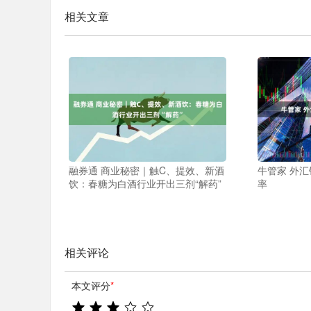
相关文章
融券通 商业秘密｜触C、提效、新酒
牛管家 外
饮：春糖为白酒行业开出三剂“解药”
率
相关评论
本文评分
*