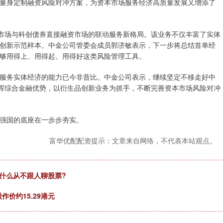
量身定制融资风险对冲方案，为资本市场服务经济高质量发展又增添了
市场与科创债券直接融资市场的联动服务新格局。该业务不仅丰富了实体
创新示范样本。中金公司管委会成员郭济敏表示，下一步将总结首单经
够用得上、用得起、用得好这类风险管理工具。
务实体经济的能力已今非昔比。中金公司表示，继续坚定不移走好中
发挥综合金融优势，以衍生品创新业务为抓手，不断完善资本市场风险对冲
强国的底座在一步步夯实。
富华优配配资提示：文章来自网络，不代表本站观点。
为什么从不跟人聊股票?
作价约15.29港元