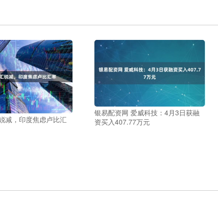
银易配资网 爱威科技：4月3日获融
汇锐减，印度焦虑卢比汇
资买入407.77万元