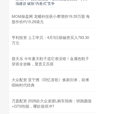
场建设 破除“内卷式”竞争
MOM操盘网 龙蟠科技获小摩增持19.35万股 每
股作价约15.29港元
亨利投资 上工申贝：4月3日获融资买入793.30
万元
股天乐 今年夏天鞋子选它准没错！金属色鞋子
穿搭全攻略，显贵又百搭
大众配资 亚宁携《同忆首歌》焕新归来，前滩
唱响时代经典
万盈配资 2026款大众凌渡L购车指南：轿跑颜值
+GTS性能，哪款值得冲?