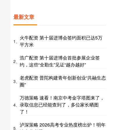
最新文章
火牛配资 第十届进博会签约面积已达5万
1、
平方米
浩广配资 第十届进博会首批参展企业签
2、
约，这些“全勤生”见证“越办越好”
老虎配资 普陀构建青年创新创业“共融生态
3、
圈”
万德策略 速看！南京中考金字塔图来了，
录取信息已经能查到了，多位家长晒图
4、
了！
泸深策略 2026高考专业热度榜出炉！明年
5、