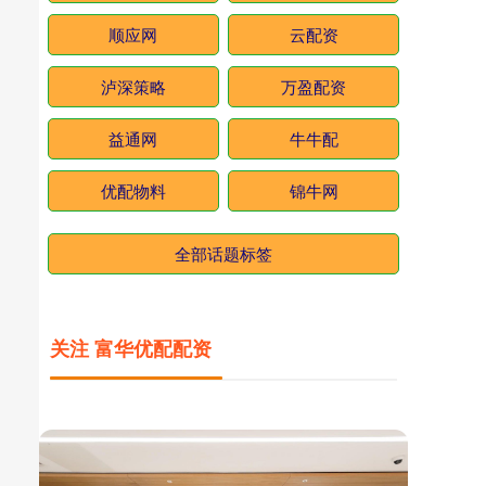
顺应网
云配资
泸深策略
万盈配资
益通网
牛牛配
优配物料
锦牛网
全部话题标签
关注 富华优配配资