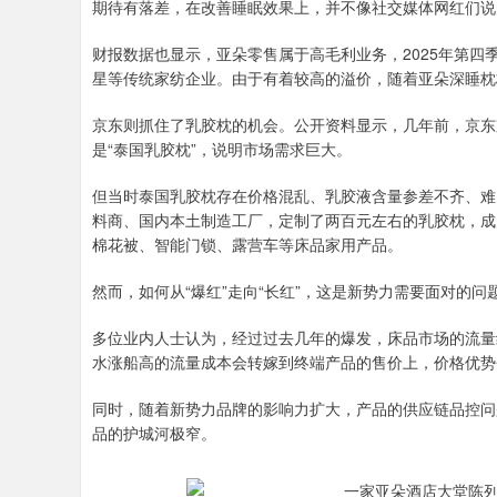
期待有落差，在改善睡眠效果上，并不像社交媒体网红们说
财报数据也显示，亚朵零售属于高毛利业务，2025年第四季
星等传统家纺企业。由于有着较高的溢价，随着亚朵深睡枕
京东则抓住了乳胶枕的机会。公开资料显示，几年前，京东
是“泰国乳胶枕”，说明市场需求巨大。
但当时泰国乳胶枕存在价格混乱、乳胶液含量参差不齐、难
料商、国内本土制造工厂，定制了两百元左右的乳胶枕，成
棉花被、智能门锁、露营车等床品家用产品。
然而，如何从“爆红”走向“长红”，这是新势力需要面对的问
多位业内人士认为，经过过去几年的爆发，床品市场的流量
水涨船高的流量成本会转嫁到终端产品的售价上，价格优势
同时，随着新势力品牌的影响力扩大，产品的供应链品控问
品的护城河极窄。