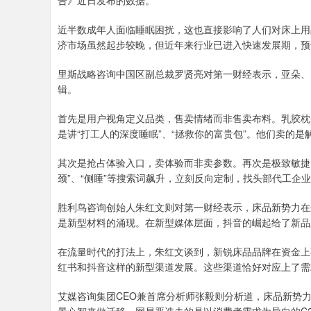
告》近日发布的数据。
近半数成年人面临睡眠困扰，这也直接影响了人们对床上用
济市场虽然起步较晚，但近年来行业已进入快速发展期，预计2
里斯战略咨询中国区副总裁罗贤亮对第一财经表示，亚朵、
辑。
首先是用户视角定义品类，售卖情绪而非售卖布料。乳胶枕
是讲“打工人的深度睡眠”、“拯救你的富贵包”。他们卖的
其次是抢占体验入口，卖体验而非卖参数。再次是极致敏捷
颈”、“侧睡”等搜索词飙升，立刻反向定制，找头部代工企
胜利鸟咨询创始人朱红文则对第一财经表示，床品新势力在
是新型材料的涌现。在新型媒体层面，抖音的崛起给了新品
在流量时代的打法上，朱红文谈到，新锐床品品牌在资金上
红书和抖音这样的新型渠道发展。这些渠道恰好对应上了需
艾媒咨询集团CEO兼首席分析师张毅则分析道，床品新势