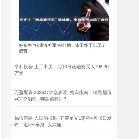
好多牛 “粉底液将军”被吐槽，审丑终于出现了
疲劳
亨利投资 上工申贝：4月3日获融资买入793.30
万元
万盈配资 2026款大众凌渡L购车指南：轿跑颜值
+GTS性能，哪款值得冲?
易倍策略 人民的揽胜! 五菱星光L定档4月10日发
布：近5米车身+大六座