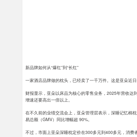
新品牌如何从“爆红”到“长红”
一家酒店品牌做的枕头，已经卖了一千万件。这是亚朵近日
财报显示，亚朵以床品为核心的零售业务，2025年营收达到
增速还要高出一倍以上。
在不久前的业绩交流会上，亚朵管理层表示，深睡记忆棉枕 P
易总额（GMV）同比增幅超 90%。
不过，市面上亚朵深睡枕定价在300多元到400多元，消