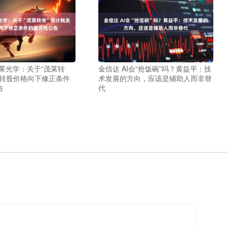
莱光学：关于“茂莱转
金信达 AI会“抢饭碗”吗？黄益平：技
发转股价格向下修正条件
术发展的方向，应该是辅助人而非替
告
代