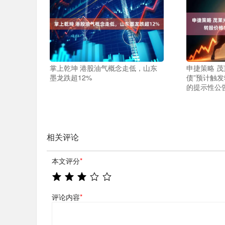
掌上乾坤 港股油气概念走低，山东
申捷策略 茂
墨龙跌超12%
债”预计触
的提示性公
相关评论
本文评分
*
评论内容
*